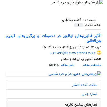
نویسنده =
فاطمه بختیاری
تعداد مقالات:
1
تأثیر فناوری‌های نوظهور در تحقیقات و پیگیری‌های کیفری
بین‌المللی
دوره 13، شماره 26، پاییز 1404، صفحه
39-70
10.22034/jclc.2025.494999.2087
فاطمه بختیاری، ابوالفتح خالقی
مشاهده مقاله
اصل مقاله
653.19 K
مقالات آماده انتشار
شماره جاری
شماره‌های پیشین نشریه