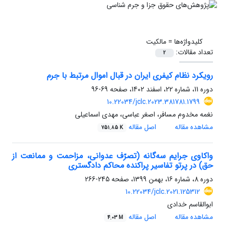
کلیدواژه‌ها =
مالکیت
تعداد مقالات:
2
رویکرد نظام کیفری ایران در قبال اموال مرتبط با جرم
دوره 11، شماره 22، اسفند 1402، صفحه
69-96
10.22034/jclc.2023.381781.1799
نغمه مخدوم مسافر، اصغر عباسی، مهدی اسماعیلی
مشاهده مقاله
اصل مقاله
751.85 K
واکاوی جرایم سه‌گانه (تصرّف عدوانی، مزاحمت و ممانعت از
حق) در پرتو تفاسیر پراکنده محاکم دادگستری
دوره 8، شماره 16، بهمن 1399، صفحه
245-266
10.22034/jclc.2021.125312
ابوالقاسم خدادی
مشاهده مقاله
اصل مقاله
4.03 M