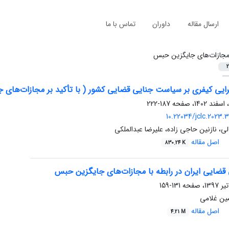
ارسال مقاله
داوران
تماس با ما
جازات‌های جایگزین حبس
2
گرایی کیفری بر سیاست جنایی قضایی کشور ( با تأکید بر مجازات‌های
187-222
10.22034/jclc.2023.
لی، نازنین حاجی زاده، علیرضا عبدالملکی
اصل مقاله
830.24 K
ضایی ایران در رابطه با مجازات‌های جایگزین حبس
131-159
ین غلامی
اصل مقاله
4.21 M