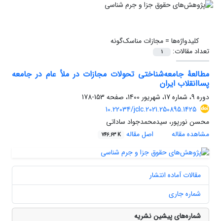
کلیدواژه‌ها =
مجازات مناسک‌گونه
تعداد مقالات:
1
مطالعۀ جامعه‌شناختی تحولات مجازات در ملأ عام در جامعه
پساانقلاب ایران
دوره 9، شماره 17، شهریور 1400، صفحه
153-178
10.22034/jclc.2021.250895.1425
محسن نورپور، سیدمحمدجواد ساداتی
مشاهده مقاله
اصل مقاله
746.63 K
مقالات آماده انتشار
شماره جاری
شماره‌های پیشین نشریه