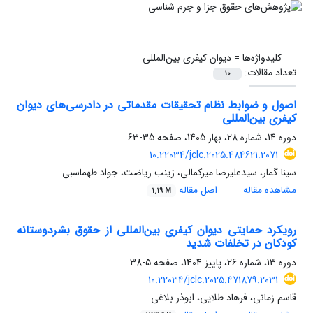
کلیدواژه‌ها =
دیوان کیفری بین‌المللی
تعداد مقالات:
10
اصول و ضوابط نظام تحقیقات مقدماتی در دادرسی‌های دیوان
کیفری بین‌المللی
دوره 14، شماره 28، بهار 1405، صفحه
35-63
10.22034/jclc.2025.484621.2071
سینا گمار، سیدعلیرضا میرکمالی، زینب ریاضت، جواد طهماسبی
مشاهده مقاله
اصل مقاله
1.19 M
رویکرد حمایتی دیوان کیفری بین‌المللی از حقوق بشردوستانه
کودکان در تخلفات شدید
دوره 13، شماره 26، پاییز 1404، صفحه
5-38
10.22034/jclc.2025.471879.2031
قاسم زمانی، فرهاد طلایی، ابوذر بلاغی