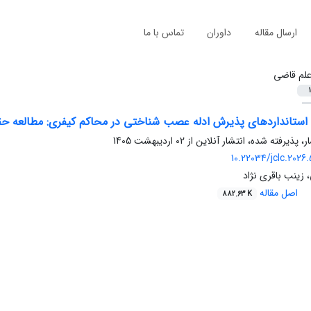
ارسال مقاله
داوران
تماس با ما
لم قاضی
1
استانداردهای پذیرش ادله عصب شناختی در محاکم کیفری: مطالعه حقو
ر، پذیرفته شده، انتشار آنلاین از
02 اردیبهشت 1405
10.22034/jclc.2026
زینب باقری نژاد
اصل مقاله
882.63 K