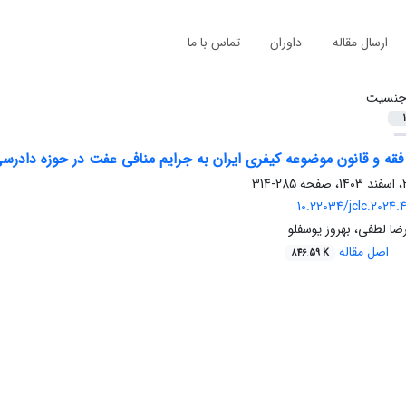
ارسال مقاله
داوران
تماس با ما
نسیت
1
 فقه و قانون موضوعه کیفری ایران به جرایم منافی عفت در حوزه داد
285-314
10.22034/jclc.2024.
رضا لطفی، بهروز یوسفلو
اصل مقاله
846.59 K