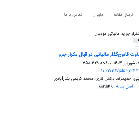
ارسال مقاله
داوران
تماس با ما
کرار جرایم مالیاتی مؤدیان
1
ت قانون‌گذار مالیاتی در قبال تکرار جرم
329-358
10.22034/jclc.2024.
 حمیدرضا دانش ناری، محمد کریمی بندرآبادی
اصل مقاله
883.54 K