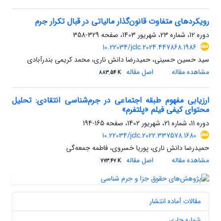
رویکردهای متفاوت قانون‌گذار مالیاتی در قبال تکرار جرم
دوره 12، شماره 23، شهریور 1403، صفحه
329-358
10.22034/jclc.2024.447868.1986
سید حسین حسینی، حمیدرضا دانش ناری، محمد کریمی بندرآبادی
مشاهده مقاله
اصل مقاله
883.54 K
ارزیابی مفهوم طبقه اجتماعی در جرم‌شناسی انتقادی: تحلیل
محتوای کیفی فیلم «پلتفرم»
دوره 11، شماره 21، شهریور 1402، صفحه
165-194
10.22034/jclc.2022.337578.1680
حمیدرضا دانش ناری، پوریا خسروی، فاطمه جمعه‌گی
مشاهده مقاله
اصل مقاله
773.47 K
مقالات آماده انتشار
شماره جاری