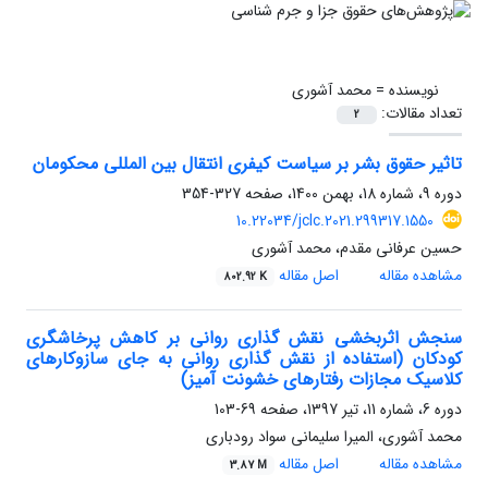
نویسنده =
محمد آشوری
تعداد مقالات:
2
تاثیر حقوق بشر بر سیاست کیفری انتقال بین المللی محکومان
دوره 9، شماره 18، بهمن 1400، صفحه
327-354
10.22034/jclc.2021.299317.1550
حسین عرفانی مقدم، محمد آشوری
مشاهده مقاله
اصل مقاله
802.92 K
سنجش اثربخشی نقش‏ گذاری روانی بر کاهش پرخاشگری
کودکان (استفاده از نقش ‏گذاری روانی به جای سازوکارهای
کلاسیک مجازات رفتارهای خشونت‏ آمیز)
دوره 6، شماره 11، تیر 1397، صفحه
69-103
محمد آشوری، المیرا سلیمانی سواد رودباری
مشاهده مقاله
اصل مقاله
3.87 M