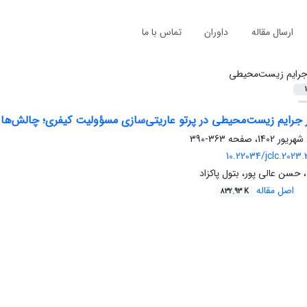
ارسال مقاله
داوران
تماس با ما
رایم زیست‌محیطی
1
ر جرایم زیست‌‌محیطی در پرتو عاریتی‌‌سازی مسؤولیت کیفری؛ چالش‌‌ها 
363-390
10.22034/jclc.2023.
حسن عالی پور، بتول پاکزاد
اصل مقاله
832.93 K