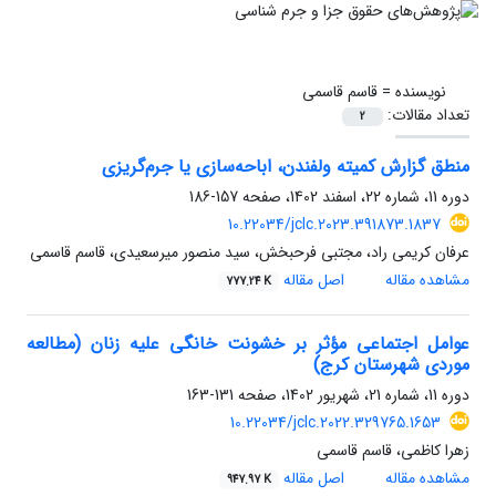
نویسنده =
قاسم قاسمی
تعداد مقالات:
2
منطق گزارش کمیته ولفندن، اباحه‌سازی یا جرم‌گریزی
دوره 11، شماره 22، اسفند 1402، صفحه
157-186
10.22034/jclc.2023.391873.1837
عرفان کریمی راد، مجتبی فرحبخش، سید منصور میرسعیدی، قاسم قاسمی
مشاهده مقاله
اصل مقاله
777.24 K
عوامل اجتماعی مؤثر بر خشونت خانگی علیه زنان (مطالعه
موردی شهرستان کرج)
دوره 11، شماره 21، شهریور 1402، صفحه
131-163
10.22034/jclc.2022.329765.1653
زهرا کاظمی، قاسم قاسمی
مشاهده مقاله
اصل مقاله
947.97 K