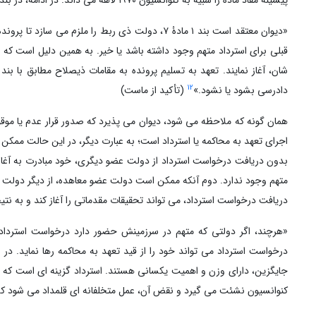
پیشینۀ مفاد ماده را شبیه به کنوانسیون ۱۹۷۰ لاهه می داند. در ادامه، در بندهای ۹۴ و ۹۵ دیوان مادۀ ۷ را این چنین تحلیل می کند:
«دیوان معتقد است بند ۱ مادۀ ۷، دولت ذی ربط را مل
12
دادرسی بشود یا نشود.»
(تأکید از ماست)
همان گونه که ملاحظه می شود، دیوان می پذیرد که صدور قرار عدم یا موقو
اجرای تعهد به محاکمه یا استرداد است؛ به عبارت دیگر، در این حالت ممک
بدون دریافت درخواست استرداد از دولت عضو دیگری، خود مبادرت به آغاز 
متهم وجود ندارد. دوم آنکه ممکن است دولت عضو معاهده، از دیگر دولت عضوی
دریافت درخواست استرداد، می تواند تحقیقات مقدماتی را آغاز کند و به نتی
«هرچند، اگر دولتی که متهم در سرزمینش حضور دارد درخواست استردادی 
درخواست استرداد می تواند خود را از قید تعهد به محاکمه رها نماید. در 
جایگزین، دارای وزن و اهمیت یکسانی هستند. استرداد گزینه ای است که ب
کنوانسیون نشئت می گیرد و نقض آن، عمل متخلفانه ای قلمداد می شود ک