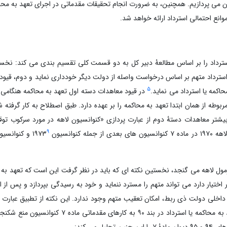
 می پردازیم. همچنین، به ضرورت انجام تحقیقات مقدماتی در اجرای تعهد به محاکم
انع احتمالی استرداد ارائه خواهد شد.
استرداد را بر اساس مطالعۀ دبیر کل به دو قسمت کلی تقسیم بندی می کند: نخ
 استرداد متهم بر اساس درخواست واصله از دولت دیگر خودداری نماید و دوم، قیو
5
مه یا استرداد می نماید.
در قیود معاهدات دسته اول تعهد به محاکمه هنگامی
بوطه از همان ابتدا تعهد به محاکمه را بر عهده دارد. طبق اصطلاح به کار گرفته 
یشتر معاهدات دستۀ دوم از عبارت پردازی «کنوانسیون لاهه در مورد سرکوب توق
9
جایی که فرمول ماده ۷ کنوانسیون ۱۹۷۳ در چارچوب فرمول لاهه می گنجد، نخستین نکته ای که باید در نظر گرفت این است که ت
تیار دارد می تواند متهم را مسترد ننماید و خود به رسیدگی بپردازد و پس از ا
و کنوانسیون ۱۹۷۳ برمی آید. دیوان نیز در قضیۀ تعهد به محاکمه یا استرداد در بند ۹۰ به 