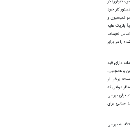
س، دیوان) در
حاکمه یا استرداد» را در دستور کار خود
ه عنوان عضو کمیسیون و
ۀ بلژیک علیه
ر اساس تعهدات
 را در برابر
مطالعۀ مقدماتی انجام شده توسط دبیر کل در سال ۲۰۱۰، در مورد معاهدات دارای قید
ون و همچنین،
است؛ برخی از
منظر دولتی که
. برای بررسی
واند مبنایی برای
پس از مرور کوتاه بالا، در ادامه به گونه شناسی قیود حاوی تعهد به محاکمه یا استرداد در معاهدات ذی ربط می پردازیم. سپس با تأکید خاص بر کنوانسیون ۱۹۷۳، به بررسی