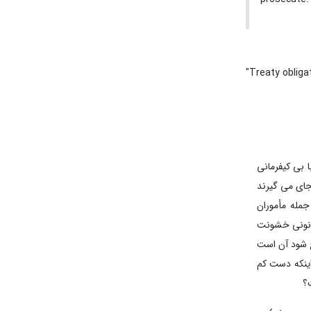
"Treaty obliga
 بی کیفرمانی
جای می گیرند
لمللی از جمله مأموران
نوانسیون سرکوب اقدامات غیرقانونی خشونت
تروریسم ۱۹۹۹. پرسشی که ممکن است مطرح شود آن است
اینکه دست کم
؟