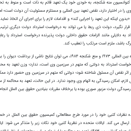
ه کنوانسیون منه شکنجه، به خودی خود یک تعهد قائم به ذات است و منوط به تح
 را در اختیار دارد، نقض تعهد بین المللی و مستلزم مسئولیت آن دولت است؛ اما
ن اینکه این تعهد را اجرایی کند» و اقدامات لازم را برای اجرای آن اتخاذ نماید، 
 قرار نگیرد، دولت ذی ربط یا می تواند به درخواست استرداد دولت دیگری ترتیب 
داد به دلایلی مانند الزامات حقوق داخلی دولت پذیرنده درخواست استرداد یا رعا
رگ باشد، ملزم است مرتکب را تعقیب کند.
با توجه به شباهت مواد ۷ کنوانسیون های ۱۹۷۰ لاهه، اشخاص حمایت شده بین المللی ۱۹۷۳ و منع شکنجه ۱۹۸۴، می توان نتایج نا
ئه درخواست استرداد به دولتی که متهم در سرزمین وی است، ندارد؛ وزن تعهد به محا
ثر نقض آن مسئول شناخته شود؛ دولتی که متهم در سرزمین وی حضور دارد ممکن
یل لازم، امکان رسیدگی به اتهام وی وجود ندارد. در این حالت، تعهد به محاکمه ا
یدگی دولت مزبور صوری بوده یا برخلاف مقررات بنیادین حقوق بین الملل انجا
متحده نظرات کتبی خود را در مورد طرح مطالعاتی کمیسیون حقوق بین الملل در 
ر کنار برخی دیگر از کشورها در سال ۲۰۰۷ به کمیسیون ارسال می کند. ایالات متحده در نظریۀ کتبی خود نکات زیر را متذکر می 