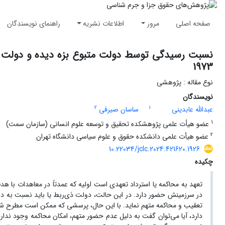
صفحه اصلی
مرور
اطلاعات نشریه
راهنمای نویسندگان
نسبت رسیدگی توسط دولت متبوع بزه دیده و دولت مح
1973
نوع مقاله : پژوهشی
نویسندگان
2
1
عبدالله عابدینی
ساسان صیرفی
1
عضو هیأت علمی پژوهشکده تحقیق و توسعه علوم انسانی (سازمان سمت)
2
عضو هیأت علمی دانشکده حقوق و علوم سیاسی دانشگاه تهران
10.22034/jclc.2024.421620.1926
چکیده
تعهد به محاکمه یا استرداد تعهدی است اولیه که عمدتاً در معاهدات با هدف
در سرزمینش حضور دارد. در این حالت، دولت ذی‌ربط یا باید نسبت به د
تعقیب و محاکمه متهم نماید. با این حال، پرسشی که ممکن است مطرح شود
دارد، آیا می‌توان گفت به دلیل عدم حضور متهم، امکان محاکمه وجود ندارد ی