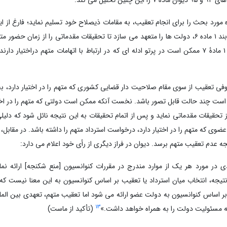
زم می سازد تا پرونده مورد بحث را برای انجام تعقیب، به مقامات ذیصلاح خود تسلیم نماید؛ فارغ ا
قبلی برای استرداد متهم وجود داشته باشد یا خیر. به همین دلیل است که بند ۱ ماده ۶، دولت ها را متعهد می سازد تا تحقیقات مقدماتی را ا
شان، آغاز نمایند. تعهد به تسلیم پرونده به مقامات ذیصلاح مطابق با بند ۱ مادۀ ۷ ممکن است در پرتو ادله ای که در ارتباط با اتهامات متهم در
فی تعقیب از سوی مقام صلاحیت دار قضایی کشوری که متهم را در اختیار دارد، بخ
ن است چند حالت قابل تصور باشد. نخست آنکه ممکن است دولتی که متهم را در اخت
تحقیقات مقدماتی نماید و پس از اتمام تحقیقات به این نتیجه نائل شود که دلیل
 که متهم را در اختیار دارد، درخواست استرداد متهم را داشته باشد. در مقابل، 
جه عدم تعقیب متهم برسد. دیوان در فراز دیگری از رأی خود اعلام می دارد:
در مورد هر یک از موارد مندرج در مقررات کنوانسیون [منع شکنجه] ارائه نما
نتیجه، انتخاب میان استرداد یا تعقیب بر اساس کنوانسیون به این معنا نیست که 
ر اساس کنوانسیون به دولت عضو ارائه می شود اما تعقیب متهم، تعهدی بین المل
13
ه مسئولیت دولت را به همراه خواهد داشت.»
(تأکید از ماست)