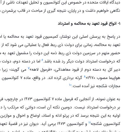
دیدگاه ایالات متحده در خصوص این کنوانسیون و تحلیل تعهدات ناشی از آن
نگاهی خواهیم داشت و در پایان، نتیجه گیری از مباحث در قالب برشمردن مو
۱- انواع قیود تعهد به محاکمه و استرداد
در پاسخ به پرسش اصلی این نوشتار، کمیسیون قیود تعهد به محاکمه یا 
تعهد به محاکمه، زمانی برای دولت ذی ربط فعال یا عملیاتی می شود که از
حضور متهم در سرزمین دولت ذی ربط ذمه این دولت را مشمول تعهد به محاک
6
که درخواست استرداد دولت دیگر رد شده باشد.
اما در دسته دوم، دولت مر
7
دبیر کل به دسته دوم از قیود معاهداتی، «فرمول لاهه»
می گویند؛ زیرا ب
8
هواپیما مصوب ۱۹۷۰»
گرته برداری کرده اند. در واقع، ماده ۷ کنوانسیون لاهه ۱۹۷۰ در ماده ۷ کنوانسیون های بعدی از جمله کنوانسیون ۱۹۷۳
10
مجازات شکنجه نیز آمده است.
به عنوان نمونه، از آن
بر درخواست استرداد نیست. دومین نکته آن است، دولتی که مرتکب را در اخ
11
کنوانسیون شکنجه