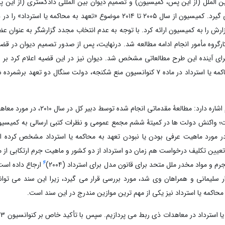
 الملل (از این پس، کمیسیون) و تصمیم دیوان بین المللی دادگستری (از این پ
قضیۀ تعهد به محاکمه یا استرداد (بلژیک علیه سنگال) مورد بررسی قرار می گیرد. کمیسیون از سال ۲۰۰۵ تا ۲۰۱۴ موضوع «تعهد به م
ر این طرح آقای زادیسلاو گالیکی از سال ۲۰۰۶ تا ۲۰۱۱ چهار گزارش را به کمیسیون ارائه کرد. با توجه به عدم انتخاب مجدد گزارشگر ب
ارگروه مأمور انجام ادامه مطالعه شد. درنهایت، پس از صدور تصمیم دیوان در قضی
د مزبور برای آینده این طرح مطالعاتی مشخص شد. دیوان نیز در این قضیه اعلام کرد ب
انسیون منع شکنجه، دولت سنگال دو تعهد برشمرده شده
کمیسیون نیز در گزارش نهایی مطالعاتی خود در سال ۲۰۱۴ به چند نکته مهم اشاره دارد: 
 است؛ واکنش دولت ها در کمیتۀ ششم مجمع عمومی و نظرات کتبی ارسالی به کمیسی
در مورد ماهیت عرفی بودن یا نبودن تعهد به محاکمه یا استرداد مشخص کرده 
، تعیین تکلیف درخواست هم زمان دو استرداد از دو کشور و ماهیت جرم ارتکابی از 
4
رم و مواد مخدر ملل متحد برای قانون مدل برای استرداد (۲۰۰۴)
ارجاع داده است
ه منجر به شهادت کاروان سردار سلیمانی و همراهان وی شد، مورد بررسی قرار می گیرد، زیرا این سند می ت
حاکمه یا استرداد نیز یکی از مهم ترین موازین مندرج در این سند است.