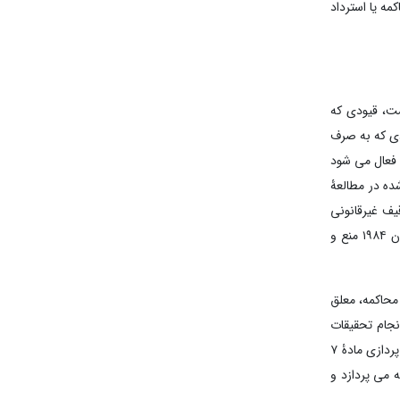
ه یا استرداد
ست، قیودی که
دی که به صرف
 فعال می شود
شده در مطالعۀ
یف غیرقانونی
و کنوانسیون ۱۹۸۴ منع و
عهد به محاکمه، معلق
نجام تحقیقات
اولیه به این نتیجه برسد که در پرتو ادله و اسناد، اوضاع و احوال و موازین داخلی دولت ذی ربط، امکان تعقیب متهم وجود ندارد. این نکته از تطبیق عبارت پردازی مادۀ ۷
کارهای مقدماتی ماده ۷ کنوانسیون منع شکنجه می پردازد و