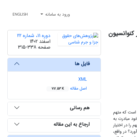
ورود به سامانه
ENGLISH
 کنوانسیون
دوره 11، شماره 22
اسفند 1402
صفحه
315-338
فایل ها
XML
اصل مقاله
712.53 K
هم رسانی
ی است که متهم
ود مبادرت به
ارجاع به این مقاله
را در اختیار
ورد؟ در واقع،