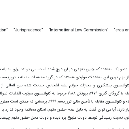
tion"
"Jurisprudence"
"International Law Commission"
"erga 
عضو یک معاهده که چنین تعهدی در آن درج شده است، می توانند برای مقابله با
 مهم ترین این معاهدات مواردی هستند که در گروه معاهدات مقابله با تروریسم 
د کنوانسیون سرکوب اقدامات غیرقانونی علیه ایمنی هوانوردی ۱۹۷۱، کنوانسیون پیشگیری و مجازات جرائم علیه اشخاص حمایت شده بین ا
دیپلماتیک ۱۹۷۳ (از این پس، کنوانسیون ۱۹۷۳)، کنوانسیون بین المللی مقابله با گروگان گیری ۱۹۷۹، پروتکل ۱۹۸۸ مربوط به ک
آمیز در فرودگاه هایی که خدمات هوانوردی بین المللی کشوری ارائه می کنند؛ و کنوانسیون مقابله با تأمین مالی 
ر دارد، آیا می توان گفت به دلیل عدم حضور متهم، امکان محاکمه وجود ندارد یا 
 در واقع، نسبت رسیدگی توسط دولت متبوع بزه دیده و دولت محل حضور متهم چیست