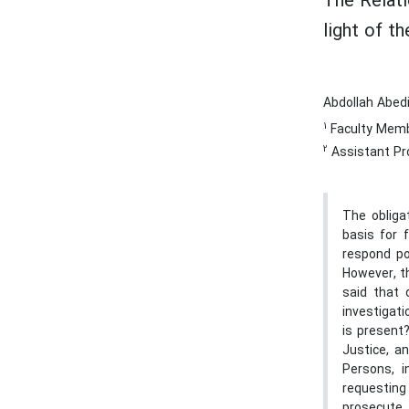
The Relati
light of t
Abdollah Abed
1
Faculty Memb
2
Assistant Pro
The obligat
basis for f
respond po
However, th
said that 
investigati
is present
Justice, a
Persons, i
requesting
prosecute.