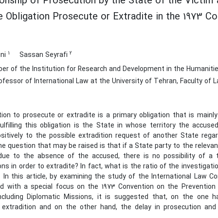
onship of Prosecution by the State of the Victim
he Obligation Prosecute or Extradite in the 1973 C
1
2
ini
Sassan Seyrafi
er of the Institution for Research and Development in the Humanit
fessor of International Law at the University of Tehran, Faculty of L
ion to prosecute or extradite is a primary obligation that is mainly
ulfilling this obligation is the State in whose territory the accus
sitively to the possible extradition request of another State rega
e question that may be raised is that if a State party to the relevan
due to the absence of the accused, there is no possibility of a tr
ons in order to extradite? In fact, what is the ratio of the investig
? In this article, by examining the study of the International Law 
nd with a special focus on the 1973 Convention on the Prevention
ncluding Diplomatic Missions, it is suggested that, on the one ha
 extradition and on the other hand, the delay in prosecution and t